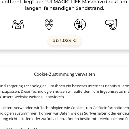
entfernt, liegt der TUI MAGIC LIFE Masmavi direkt am
langen, feinsandigen Sandstrand.
ab 1.024 €
Cookie-Zustimmung verwalten
nd Targeting Technologien, um Ihnen ein besseres Internet-Erlebnis zu erm
e jetzt ganz entspannt Ihren 
 anzupassen. Diese Technologien nutzen wir außerdem, um Ergebnisse zu m
nsere Website weiter zu entwickeln.
u bieten, verwenden wir Technologien wie Cookies, um Geräteinformationen
nologien zustimmmen, können wir Daten wie das Surfverhalten oder eindeut
mmung nicht erteilen oder zurückziehen, können bestimmte Merkmale und Fu