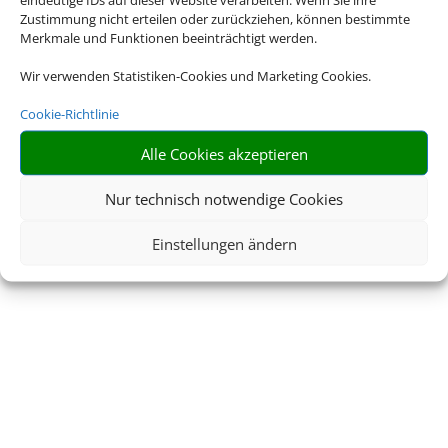
Zustimmung nicht erteilen oder zurückziehen, können bestimmte
AGB
Kontakt
Merkmale und Funktionen beeinträchtigt werden.
Wir verwenden Statistiken-Cookies und Marketing Cookies.
Service
Blacklisted Airlines
Cookie-Richtlinie
Online Check-In
Barrierefreiheitserklärun
g
Alle Cookies akzeptieren
Nur technisch notwendige Cookies
Einstellungen ändern
© 2026 • Schmetterling